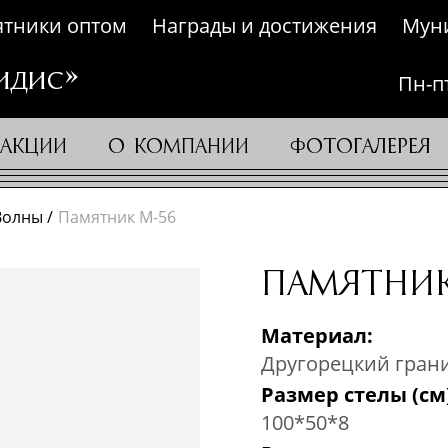
тники оптом
Награды и достижения
Мун
идис»
Пн-пт
АКЦИИ
О КОМПАНИИ
ФОТОГАЛЕРЕЯ
Волны
Памятник М-56
ПАМЯТНИК
Материал:
Другорецкий гран
Размер стелы (см)
100
*
50
*
8