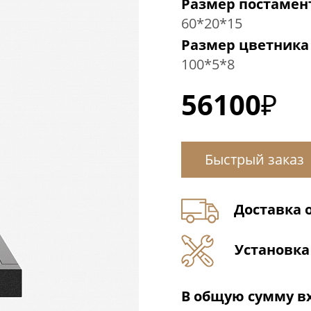
Размер постамент
60
*
20
*
15
Размер цветника 
100
*
5
*
8
56100₽
Быстрый заказ
Доставка о
Установка 
В общую сумму вх